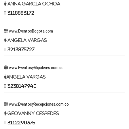
Anna Garcia Ochoa
3118883172
www.EventosBogota.com
Angela Vargas
3213875727
www.EventosyAlquileres.com.co
Angela Vargas
3238147940
www.EventosyRecepciones.com.co
Geovanny Cespedes
3112290375