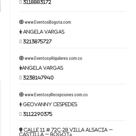
3118883172
www.EventosBogota.com
Angela Vargas
3213875727
www.EventosyAlquileres.com.co
Angela Vargas
3238147940
www.EventosyRecepciones.com.co
Geovanny Cespedes
3112290375
Calle 11 # 72c-28 Villa Alsacia –
Castilla – Bogotá