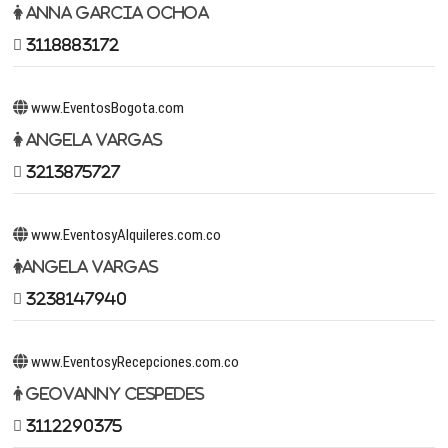
Anna Garcia Ochoa
3118883172
www.EventosBogota.com
Angela Vargas
3213875727
www.EventosyAlquileres.com.co
Angela Vargas
3238147940
www.EventosyRecepciones.com.co
Geovanny Cespedes
3112290375