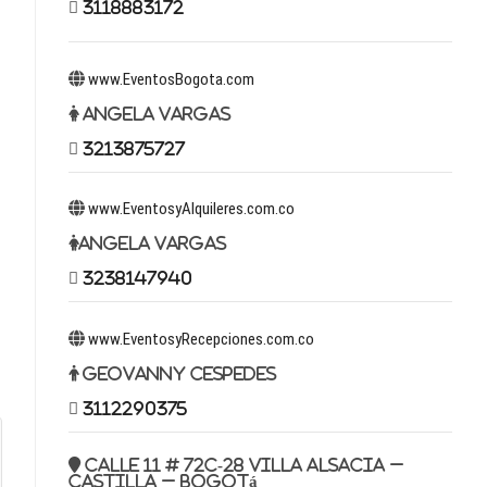
3118883172
www.EventosBogota.com
Angela Vargas
3213875727
www.EventosyAlquileres.com.co
Angela Vargas
3238147940
www.EventosyRecepciones.com.co
Geovanny Cespedes
3112290375
Calle 11 # 72c-28 Villa Alsacia –
Castilla – Bogotá