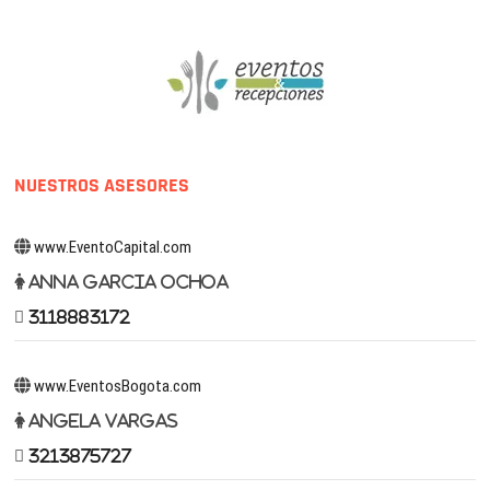
NUESTROS ASESORES
www.EventoCapital.com
Anna Garcia Ochoa
3118883172
www.EventosBogota.com
Angela Vargas
3213875727