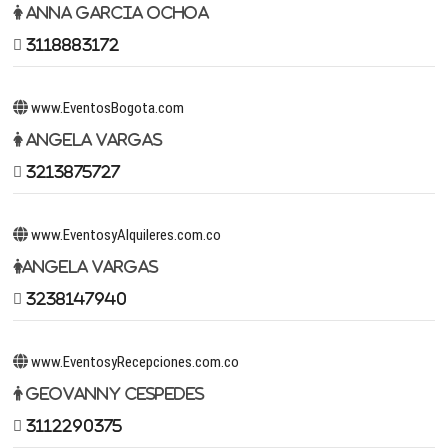
Anna Garcia Ochoa
3118883172
www.EventosBogota.com
Angela Vargas
3213875727
www.EventosyAlquileres.com.co
Angela Vargas
3238147940
www.EventosyRecepciones.com.co
Geovanny Cespedes
3112290375