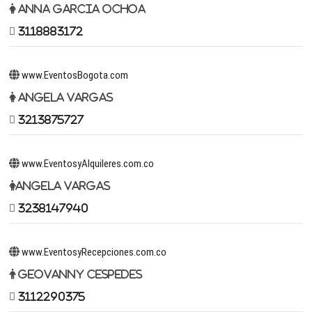
Anna Garcia Ochoa
3118883172
www.EventosBogota.com
Angela Vargas
3213875727
www.EventosyAlquileres.com.co
Angela Vargas
3238147940
www.EventosyRecepciones.com.co
Geovanny Cespedes
3112290375