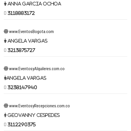
Anna Garcia Ochoa
3118883172
www.EventosBogota.com
Angela Vargas
3213875727
www.EventosyAlquileres.com.co
Angela Vargas
3238147940
www.EventosyRecepciones.com.co
Geovanny Cespedes
3112290375