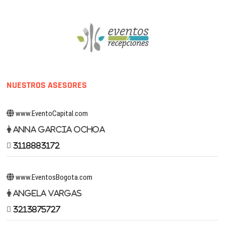
NUESTROS ASESORES
www.EventoCapital.com
Anna Garcia Ochoa
3118883172
www.EventosBogota.com
Angela Vargas
3213875727