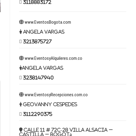
3118883172
www.EventosBogota.com
Angela Vargas
3213875727
www.EventosyAlquileres.com.co
Angela Vargas
3238147940
www.EventosyRecepciones.com.co
Geovanny Cespedes
3112290375
Calle 11 # 72c-28 Villa Alsacia –
Castilla – Bogotá