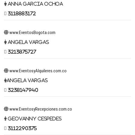
Anna Garcia Ochoa
3118883172
www.EventosBogota.com
Angela Vargas
3213875727
www.EventosyAlquileres.com.co
Angela Vargas
3238147940
www.EventosyRecepciones.com.co
Geovanny Cespedes
3112290375