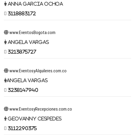
Anna Garcia Ochoa
3118883172
www.EventosBogota.com
Angela Vargas
3213875727
www.EventosyAlquileres.com.co
Angela Vargas
3238147940
www.EventosyRecepciones.com.co
Geovanny Cespedes
3112290375