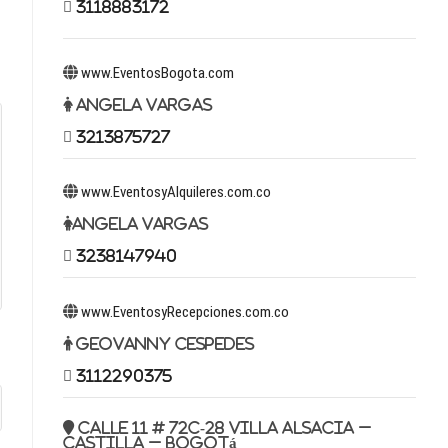
3118883172
www.EventosBogota.com
Angela Vargas
3213875727
www.EventosyAlquileres.com.co
Angela Vargas
3238147940
www.EventosyRecepciones.com.co
Geovanny Cespedes
3112290375
Calle 11 # 72c-28 Villa Alsacia –
Castilla – Bogotá