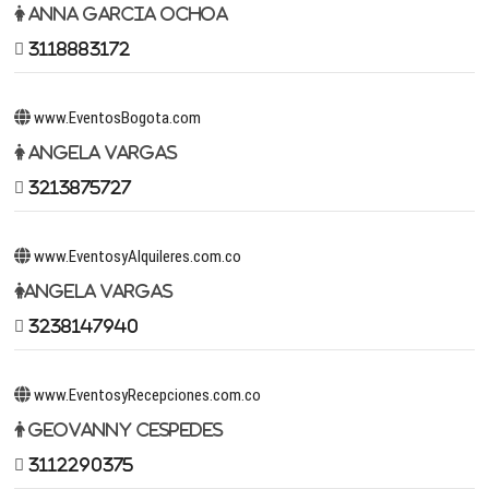
Anna Garcia Ochoa
3118883172
www.EventosBogota.com
Angela Vargas
3213875727
www.EventosyAlquileres.com.co
Angela Vargas
3238147940
www.EventosyRecepciones.com.co
Geovanny Cespedes
3112290375