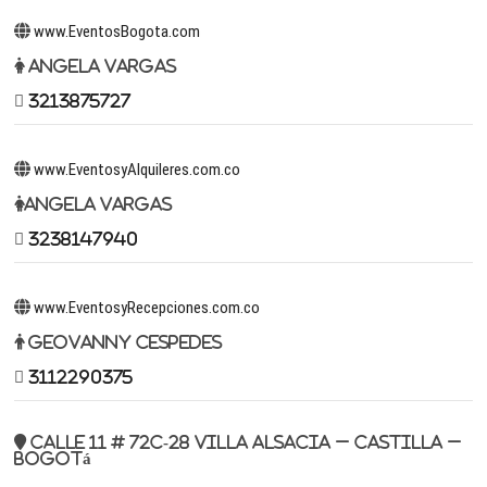
www.EventosBogota.com
Angela Vargas
3213875727
www.EventosyAlquileres.com.co
Angela Vargas
3238147940
www.EventosyRecepciones.com.co
Geovanny Cespedes
3112290375
Calle 11 # 72c-28 Villa Alsacia – Castilla –
Bogotá