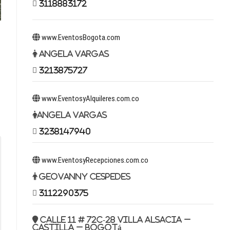
3118883172
www.EventosBogota.com
Angela Vargas
3213875727
www.EventosyAlquileres.com.co
Angela Vargas
3238147940
www.EventosyRecepciones.com.co
Geovanny Cespedes
3112290375
Calle 11 # 72c-28 Villa Alsacia –
Castilla – Bogotá