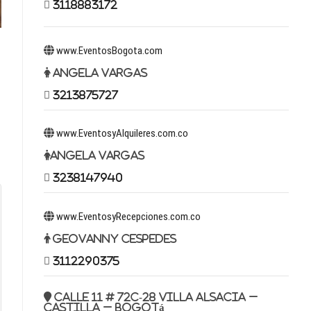
3118883172
www.EventosBogota.com
Angela Vargas
3213875727
www.EventosyAlquileres.com.co
Angela Vargas
3238147940
www.EventosyRecepciones.com.co
Geovanny Cespedes
3112290375
Calle 11 # 72c-28 Villa Alsacia –
Castilla – Bogotá