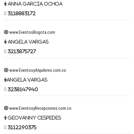
Anna Garcia Ochoa
3118883172
www.EventosBogota.com
Angela Vargas
3213875727
www.EventosyAlquileres.com.co
Angela Vargas
3238147940
www.EventosyRecepciones.com.co
Geovanny Cespedes
3112290375