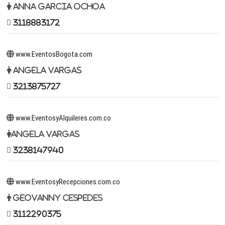
Anna Garcia Ochoa
3118883172
www.EventosBogota.com
Angela Vargas
3213875727
www.EventosyAlquileres.com.co
Angela Vargas
3238147940
www.EventosyRecepciones.com.co
Geovanny Cespedes
3112290375