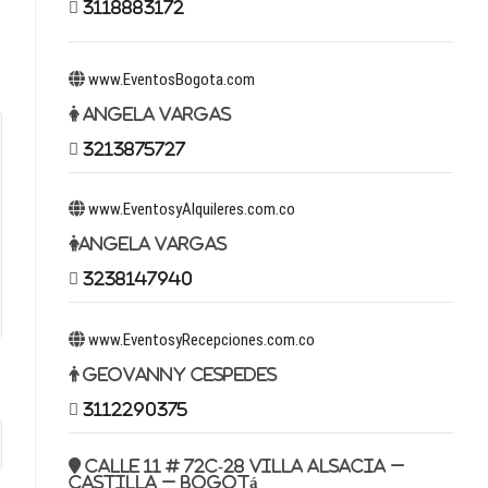
3118883172
www.EventosBogota.com
Angela Vargas
3213875727
www.EventosyAlquileres.com.co
Angela Vargas
3238147940
www.EventosyRecepciones.com.co
Geovanny Cespedes
3112290375
Calle 11 # 72c-28 Villa Alsacia –
Castilla – Bogotá