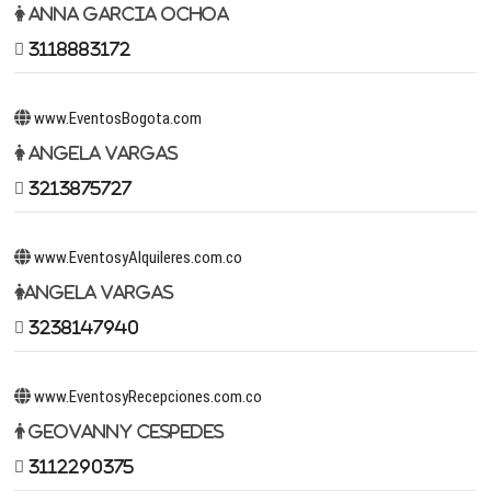
Anna Garcia Ochoa
3118883172
www.EventosBogota.com
Angela Vargas
3213875727
www.EventosyAlquileres.com.co
Angela Vargas
3238147940
www.EventosyRecepciones.com.co
Geovanny Cespedes
3112290375