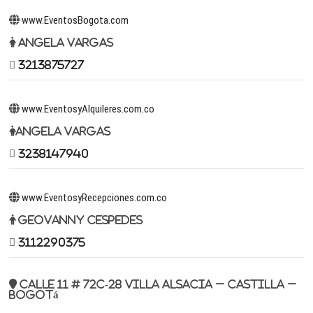
www.EventosBogota.com
Angela Vargas
3213875727
www.EventosyAlquileres.com.co
Angela Vargas
3238147940
www.EventosyRecepciones.com.co
Geovanny Cespedes
3112290375
Calle 11 # 72c-28 Villa Alsacia – Castilla –
Bogotá