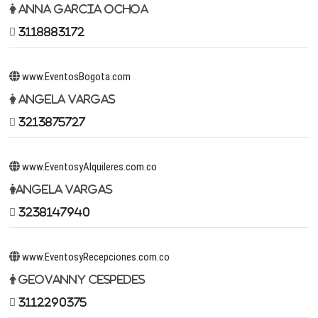
Anna Garcia Ochoa
3118883172
www.EventosBogota.com
Angela Vargas
3213875727
www.EventosyAlquileres.com.co
Angela Vargas
3238147940
www.EventosyRecepciones.com.co
Geovanny Cespedes
3112290375