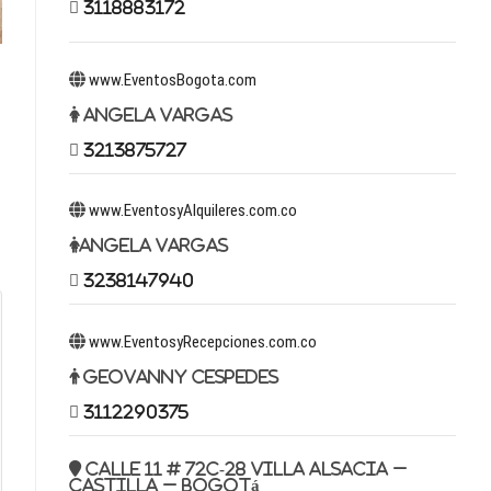
3118883172
www.EventosBogota.com
Angela Vargas
3213875727
www.EventosyAlquileres.com.co
Angela Vargas
3238147940
www.EventosyRecepciones.com.co
Geovanny Cespedes
3112290375
Calle 11 # 72c-28 Villa Alsacia –
Castilla – Bogotá