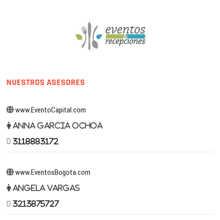
NUESTROS ASESORES
www.EventoCapital.com
Anna Garcia Ochoa
3118883172
www.EventosBogota.com
Angela Vargas
3213875727