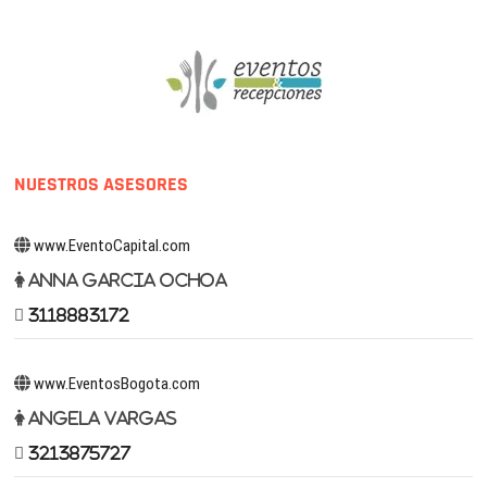
NUESTROS ASESORES
www.EventoCapital.com
Anna Garcia Ochoa
3118883172
www.EventosBogota.com
Angela Vargas
3213875727