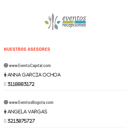
NUESTROS ASESORES
www.EventoCapital.com
Anna Garcia Ochoa
3118883172
www.EventosBogota.com
Angela Vargas
3213875727