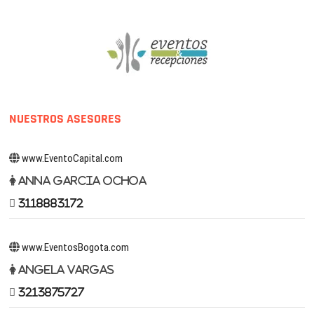
NUESTROS ASESORES
www.EventoCapital.com
Anna Garcia Ochoa
3118883172
www.EventosBogota.com
Angela Vargas
3213875727