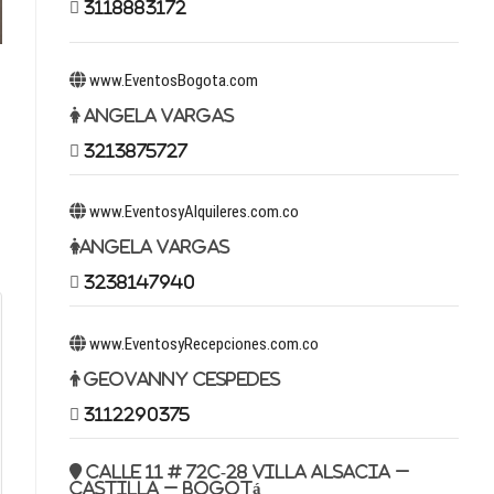
3118883172
www.EventosBogota.com
Angela Vargas
3213875727
www.EventosyAlquileres.com.co
Angela Vargas
3238147940
www.EventosyRecepciones.com.co
Geovanny Cespedes
3112290375
Calle 11 # 72c-28 Villa Alsacia –
Castilla – Bogotá