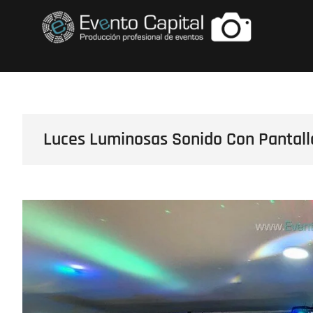
Saltar
FOTOS GRUPO E
al
contenido
Luces Luminosas Sonido Con Pantalla