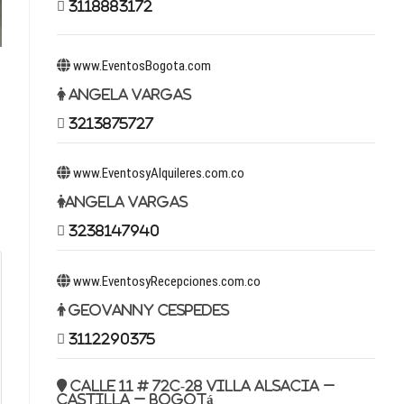
3118883172
www.EventosBogota.com
Angela Vargas
3213875727
www.EventosyAlquileres.com.co
Angela Vargas
3238147940
www.EventosyRecepciones.com.co
Geovanny Cespedes
3112290375
Calle 11 # 72c-28 Villa Alsacia –
Castilla – Bogotá