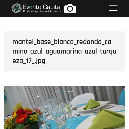
Saltar
FOTOS GRUPO EMPRESARIAL
al
EVENTO CAPITAL
contenido
mantel_base_blanco_redondo_ca
mino_azul_aguamarina_azul_turqu
eza_17_.jpg