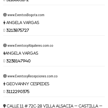
www.EventosBogota.com
Angela Vargas
3213875727
www.EventosyAlquileres.com.co
Angela Vargas
3238147940
www.EventosyRecepciones.com.co
Geovanny Cespedes
3112290375
Calle 11 # 72c-28 Villa Alsacia – Castilla –