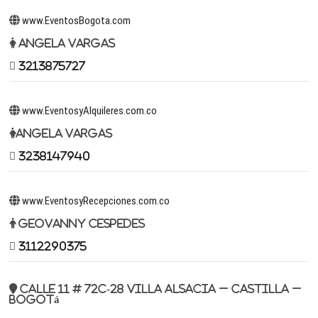
www.EventosBogota.com
Angela Vargas
3213875727
www.EventosyAlquileres.com.co
Angela Vargas
3238147940
www.EventosyRecepciones.com.co
Geovanny Cespedes
3112290375
Calle 11 # 72c-28 Villa Alsacia – Castilla –
Bogotá