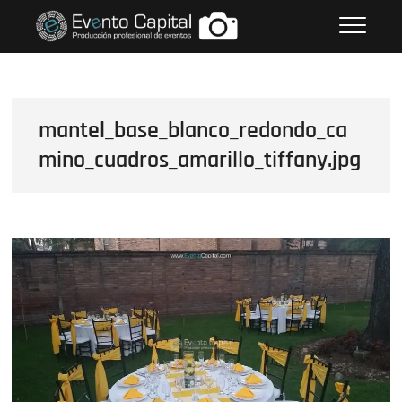
Saltar
FOTOS GRUPO EMPRESARIAL
al
EVENTO CAPITAL
contenido
mantel_base_blanco_redondo_ca
mino_cuadros_amarillo_tiffany.jpg