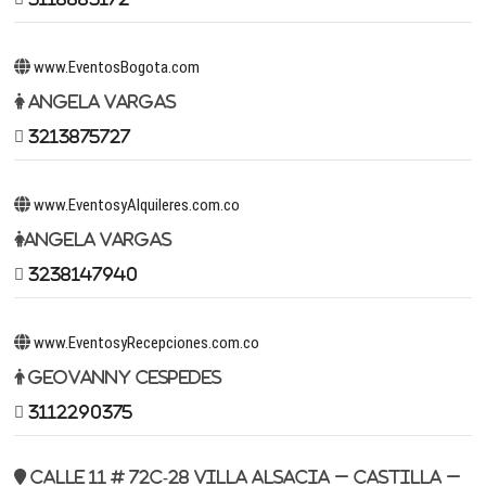
www.EventosBogota.com
Angela Vargas
3213875727
www.EventosyAlquileres.com.co
Angela Vargas
3238147940
www.EventosyRecepciones.com.co
Geovanny Cespedes
3112290375
Calle 11 # 72c-28 Villa Alsacia – Castilla –