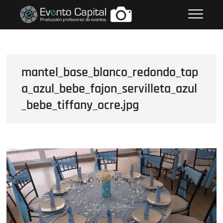
Saltar
FOTOS GRUPO EMPRESARIAL
al
EVENTO CAPITAL
contenido
mantel_base_blanco_redondo_tap
a_azul_bebe_fajon_servilleta_azul
_bebe_tiffany_ocre.jpg