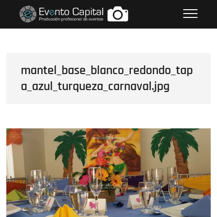
Saltar
FOTOS GRUPO EMPRESARIAL
al
EVENTO CAPITAL
contenido
mantel_base_blanco_redondo_tap
a_azul_turqueza_carnaval.jpg