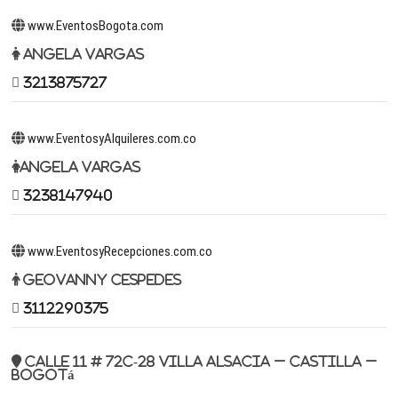
www.EventosBogota.com
Angela Vargas
3213875727
www.EventosyAlquileres.com.co
Angela Vargas
3238147940
www.EventosyRecepciones.com.co
Geovanny Cespedes
3112290375
Calle 11 # 72c-28 Villa Alsacia – Castilla –
Bogotá