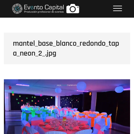
Saltar
FOTOS GRUPO EMPRESARIAL
al
EVENTO CAPITAL
contenido
mantel_base_blanco_redondo_tap
a_neon_2_.jpg