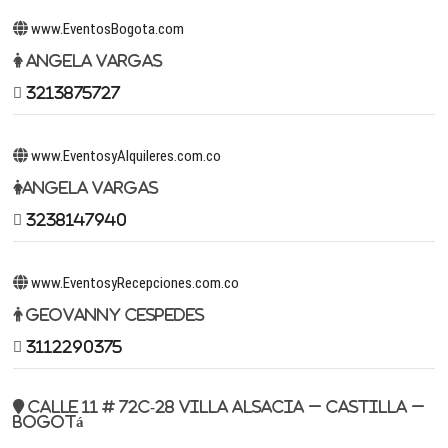
www.EventosBogota.com
Angela Vargas
3213875727
www.EventosyAlquileres.com.co
Angela Vargas
3238147940
www.EventosyRecepciones.com.co
Geovanny Cespedes
3112290375
Calle 11 # 72c-28 Villa Alsacia – Castilla –
Bogotá