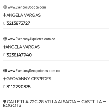
www.EventosBogota.com
Angela Vargas
3213875727
www.EventosyAlquileres.com.co
Angela Vargas
3238147940
www.EventosyRecepciones.com.co
Geovanny Cespedes
3112290375
Calle 11 # 72c-28 Villa Alsacia – Castilla –
Bogotá