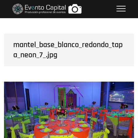
Saltar
FOTOS GRUPO EMPRESARIAL
al
EVENTO CAPITAL
contenido
mantel_base_blanco_redondo_tap
a_neon_7_.jpg