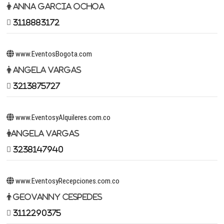
Anna Garcia Ochoa
3118883172
www.EventosBogota.com
Angela Vargas
3213875727
www.EventosyAlquileres.com.co
Angela Vargas
3238147940
www.EventosyRecepciones.com.co
Geovanny Cespedes
3112290375