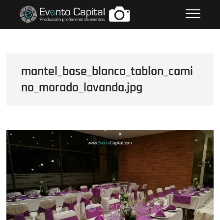
Saltar
FOTOS GRUPO EMPRESARIAL
al
EVENTO CAPITAL
contenido
mantel_base_blanco_tablon_cami
no_morado_lavanda.jpg