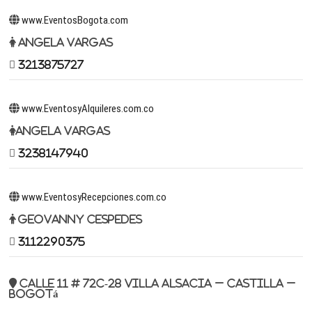
www.EventosBogota.com
Angela Vargas
3213875727
www.EventosyAlquileres.com.co
Angela Vargas
3238147940
www.EventosyRecepciones.com.co
Geovanny Cespedes
3112290375
Calle 11 # 72c-28 Villa Alsacia – Castilla –
Bogotá