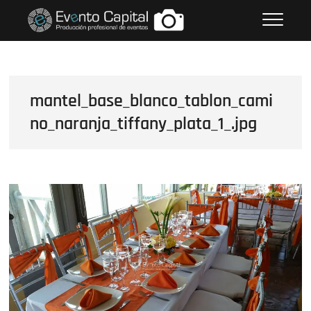
Saltar
FOTOS GRUPO EMPRESARIAL
al
EVENTO CAPITAL
contenido
mantel_base_blanco_tablon_cami
no_naranja_tiffany_plata_1_.jpg