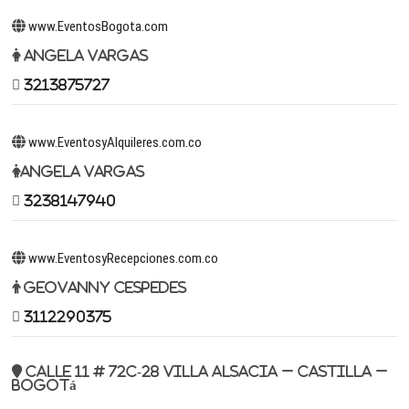
www.EventosBogota.com
Angela Vargas
3213875727
www.EventosyAlquileres.com.co
Angela Vargas
3238147940
www.EventosyRecepciones.com.co
Geovanny Cespedes
3112290375
Calle 11 # 72c-28 Villa Alsacia – Castilla –
Bogotá