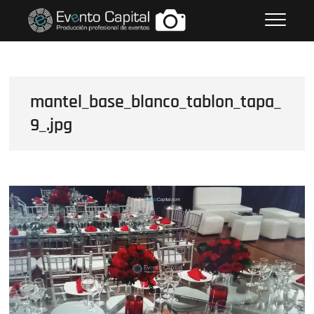
Saltar
FOTOS GRUPO EMPRESARIAL
al
EVENTO CAPITAL
contenido
mantel_base_blanco_tablon_tapa_
9_.jpg