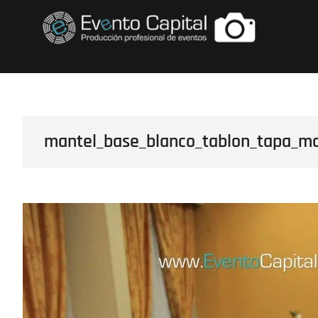
Saltar
FOTOS GRUPO E
al
contenido
mantel_base_blanco_tablon_tapa_mor