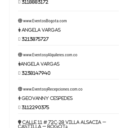
3118883172
www.EventosBogota.com
Angela Vargas
3213875727
www.EventosyAlquileres.com.co
Angela Vargas
3238147940
www.EventosyRecepciones.com.co
Geovanny Cespedes
3112290375
Calle 11 # 72c-28 Villa Alsacia –
Castilla – Bogotá