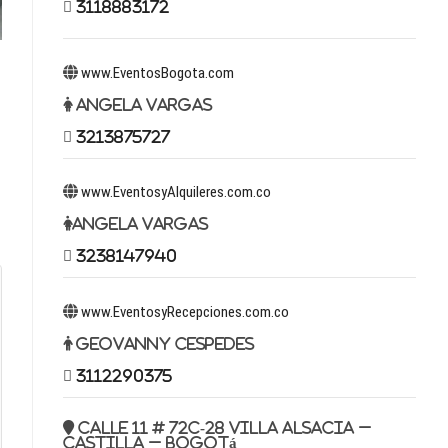
3118883172
www.EventosBogota.com
Angela Vargas
3213875727
www.EventosyAlquileres.com.co
Angela Vargas
3238147940
www.EventosyRecepciones.com.co
Geovanny Cespedes
3112290375
Calle 11 # 72c-28 Villa Alsacia –
Castilla – Bogotá