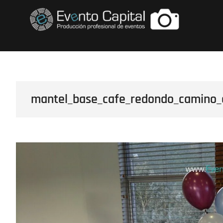
Saltar
FOTOS GRUPO E
al
contenido
mantel_base_cafe_redondo_camino_a