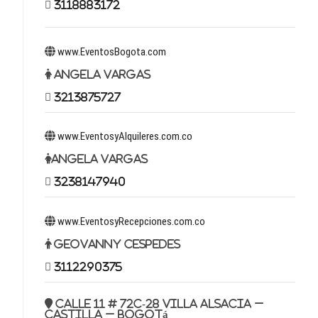
3118883172
www.EventosBogota.com
Angela Vargas
3213875727
www.EventosyAlquileres.com.co
Angela Vargas
3238147940
www.EventosyRecepciones.com.co
Geovanny Cespedes
3112290375
Calle 11 # 72c-28 Villa Alsacia –
Castilla – Bogotá