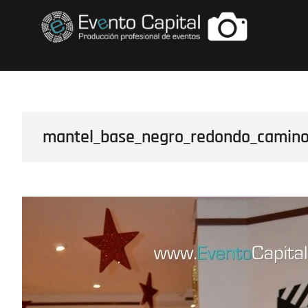
Saltar
FOTOS GRUPO E
al
contenido
mantel_base_negro_redondo_camino_