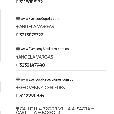
3118883172
www.EventosBogota.com
Angela Vargas
3213875727
www.EventosyAlquileres.com.co
Angela Vargas
3238147940
www.EventosyRecepciones.com.co
Geovanny Cespedes
3112290375
Calle 11 # 72c-28 Villa Alsacia –
Castilla – Bogotá