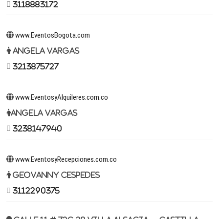
3118883172
www.EventosBogota.com
Angela Vargas
3213875727
www.EventosyAlquileres.com.co
Angela Vargas
3238147940
www.EventosyRecepciones.com.co
Geovanny Cespedes
3112290375