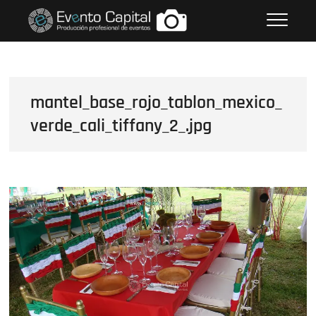
Saltar
FOTOS GRUPO EMPRESARIAL
al
EVENTO CAPITAL
contenido
mantel_base_rojo_tablon_mexico_
verde_cali_tiffany_2_.jpg