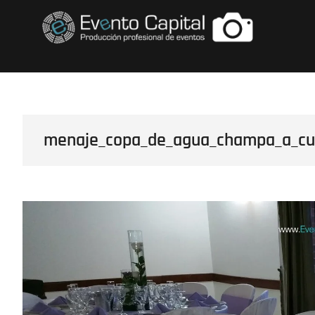
Saltar
FOTOS GRUPO E
al
contenido
menaje_copa_de_agua_champa_a_cub