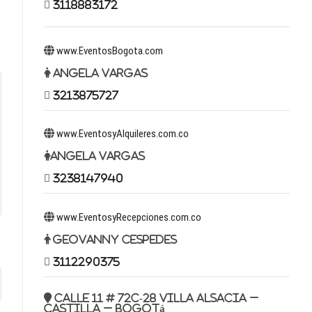
3118883172
www.EventosBogota.com
Angela Vargas
3213875727
www.EventosyAlquileres.com.co
Angela Vargas
3238147940
www.EventosyRecepciones.com.co
Geovanny Cespedes
3112290375
Calle 11 # 72c-28 Villa Alsacia –
Castilla – Bogotá