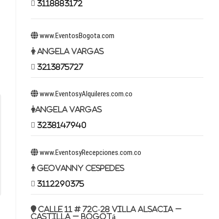
3118883172
www.EventosBogota.com
Angela Vargas
3213875727
www.EventosyAlquileres.com.co
Angela Vargas
3238147940
www.EventosyRecepciones.com.co
Geovanny Cespedes
3112290375
Calle 11 # 72c-28 Villa Alsacia –
Castilla – Bogotá