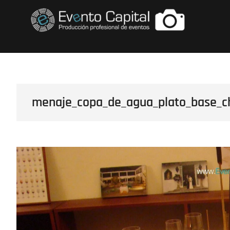
Saltar
FOTOS GRUPO E
al
contenido
menaje_copa_de_agua_plato_base_c