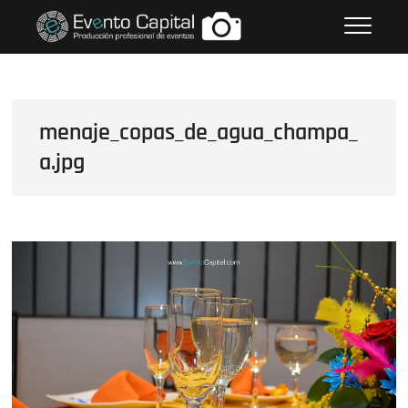
Saltar
FOTOS GRUPO EMPRESARIAL
al
EVENTO CAPITAL
contenido
menaje_copas_de_agua_champa_
a.jpg