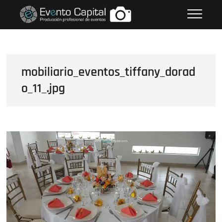
Saltar
FOTOS GRUPO EMPRESARIAL
al
EVENTO CAPITAL
contenido
mobiliario_eventos_tiffany_dorad
o_11_.jpg