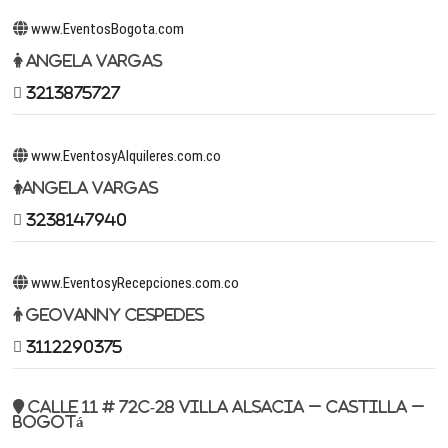
www.EventosBogota.com
Angela Vargas
3213875727
www.EventosyAlquileres.com.co
Angela Vargas
3238147940
www.EventosyRecepciones.com.co
Geovanny Cespedes
3112290375
Calle 11 # 72c-28 Villa Alsacia – Castilla –
Bogotá