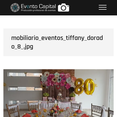
Saltar
FOTOS GRUPO EMPRESARIAL
al
EVENTO CAPITAL
contenido
mobiliario_eventos_tiffany_dorad
o_8_.jpg