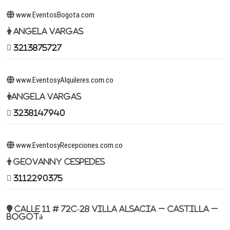
www.EventosBogota.com
Angela Vargas
3213875727
www.EventosyAlquileres.com.co
Angela Vargas
3238147940
www.EventosyRecepciones.com.co
Geovanny Cespedes
3112290375
Calle 11 # 72c-28 Villa Alsacia – Castilla –
Bogotá