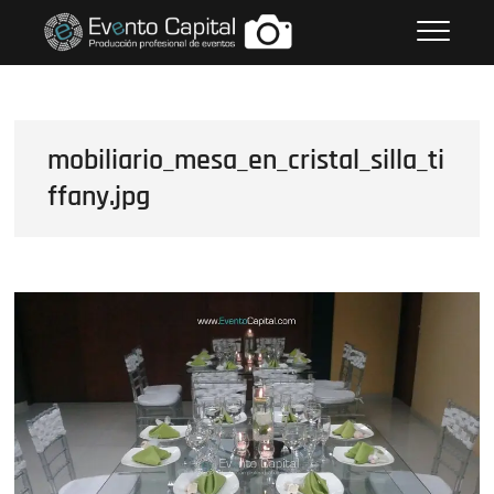
Saltar
FOTOS GRUPO EMPRESARIAL
al
EVENTO CAPITAL
contenido
mobiliario_mesa_en_cristal_silla_ti
ffany.jpg