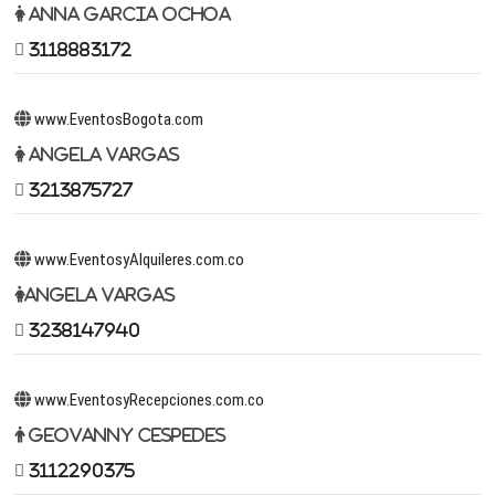
Anna Garcia Ochoa
3118883172
www.EventosBogota.com
Angela Vargas
3213875727
www.EventosyAlquileres.com.co
Angela Vargas
3238147940
www.EventosyRecepciones.com.co
Geovanny Cespedes
3112290375